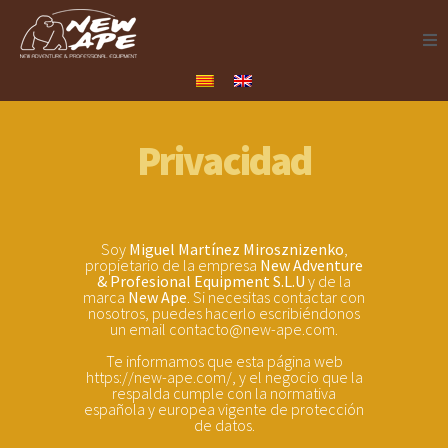
Acerca de
Servicios
Privacidad
Proyectos
Productos
Soy
Miguel Martínez Mirosznizenko
,
propietario de la empresa
New Adventure
& Profesional Equipment S.L.U
y de la
marca
New Ape
. Si necesitas contactar con
Catálogos
nosotros, puedes hacerlo escribiéndonos
un email contacto@new-ape.com.
Alceda Aventura
Te informamos que esta página web
https://new-ape.com/, y el negocio que la
respalda cumple con la normativa
Contacto
española y europea vigente de protección
de datos.