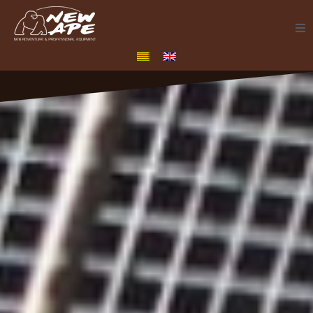
Acerca de
Servicios
Proyectos
Productos
Catálogos
Alceda Aventura
Contacto