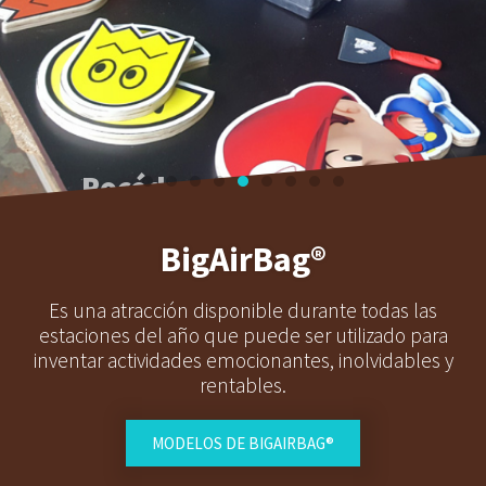
Rocódromos
divertidos
BigAirBag®
Diseños vintage
Es una atracción disponible durante todas las
estaciones del año que puede ser utilizado para
inventar actividades emocionantes, inolvidables y
Quiero
rentables.
saber más
MODELOS DE BIGAIRBAG®