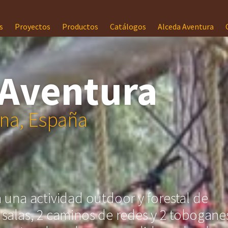
s
Proyectos
Productos
Catálogos
Alceda Aventura
l’Aventura
ona, España
una actividad outdoor y forestal de
salas, 2 caminos de redes y 2 tobogane