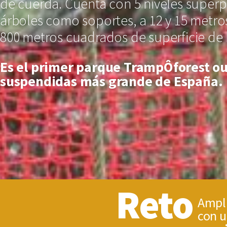
de cuerda. Cuenta con 5 niveles super
árboles como soportes, a 12 y 15 metro
800 metros cuadrados de superficie de
Es el primer parque TrampÔforest ou
suspendidas más grande de España.
Reto
Ampli
con 