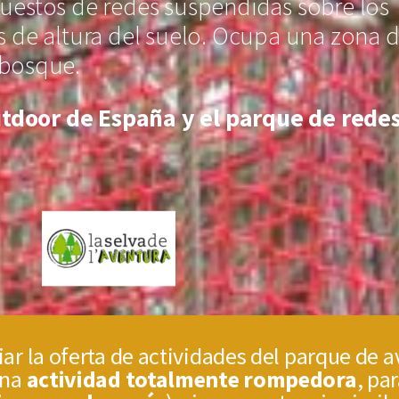
puestos de redes suspendidas sobre los
s de altura del suelo. Ocupa una zona 
 bosque.
tdoor de España y el parque de rede
ar la oferta de actividades del parque de 
una
actividad totalmente rompedora
, pa