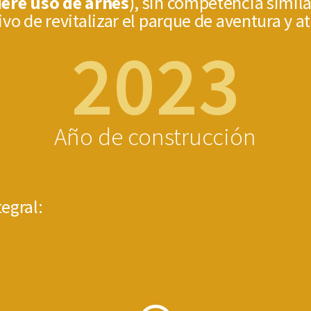
iere uso de arnés
), sin competencia simila
ivo de revitalizar el parque de aventura y a
2023
Año de construcción
tegral: