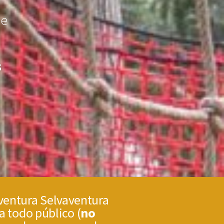
de
s
aventura Selvaventura
ra todo público (
no