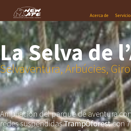
Acerca de
Servicio
La Selva de 
Selvaventura, Arbúcies, Gir
Ampliación del parque de aventura con 
redes suspendidas
TrampÔforest
con 7 