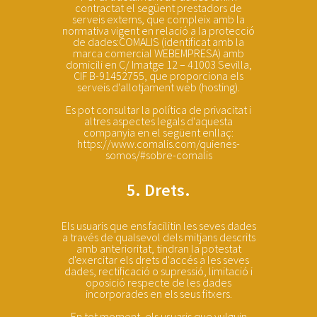
contractat el següent prestadors de
serveis externs, que compleix amb la
normativa vigent en relació a la protecció
de dades:COMALIS (identificat amb la
marca comercial WEBEMPRESA) amb
domicili en C/ Imatge 12 – 41003 Sevilla,
CIF B-91452755, que proporciona els
serveis d'allotjament web (hosting).
Es pot consultar la política de privacitat i
altres aspectes legals d'aquesta
companyia en el següent enllaç:
https://www.comalis.com/quienes-
somos/#sobre-comalis
5. Drets.
Els usuaris que ens facilitin les seves dades
a través de qualsevol dels mitjans descrits
amb anterioritat, tindran la potestat
d'exercitar els drets d'accés a les seves
dades, rectificació o supressió, limitació i
oposició respecte de les dades
incorporades en els seus fitxers.
En tot moment, els usuaris que vulguin