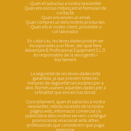
-Quan et subscrius a nostra newsletter.
Quan ens escrius mitjançant el formulari de
contacte.
-Quan ens envies un email.
Quan compres un dels nostres productes.
-Quan ets el nostre client, proveïdor o
col·laborador.
En cada cas, les teves dades podran ser
incorporades a un fitxer, del qual New
Adventure & Professional Equipment S.L.O.
és responsable de la seva gestió i
tractament.
La seguretat de les teves dades està
garantida, ja que prenem totes les
mesures de seguretat necessàries per a
això. Només usarem aquestes dades per a
la finalitat que ens els has donat.
Concretament, quan et subscrius a nostra
newsletter, rebràs novetats de la nostra
pàgina web, informació comercial i/o
publicitària dels nostres serveis i contingut
promocional relacionat amb altres
professionals que considerem que pugui
interessar.