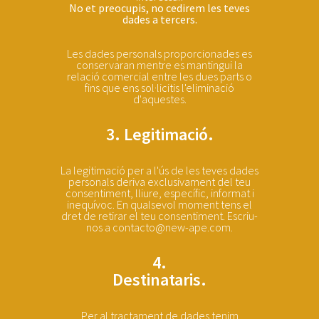
No et preocupis, no cedirem les teves
dades a tercers.
Les dades personals proporcionades es
conservaran mentre es mantingui la
relació comercial entre les dues parts o
fins que ens sol·licitis l'eliminació
d'aquestes.
3. Legitimació.
La legitimació per a l'ús de les teves dades
personals deriva exclusivament del teu
consentiment, lliure, específic, informat i
inequívoc. En qualsevol moment tens el
dret de retirar el teu consentiment. Escriu-
nos a contacto@new-ape.com.
4.
Destinataris.
Per al tractament de dades tenim