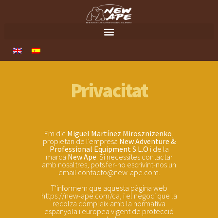
Privacitat
Em dic
Miguel Martínez Mirosznizenko
,
propietari de l'empresa
New Adventure &
Professional Equipment S.L.O
i de la
marca
New Ape
. Si necessites contactar
amb nosaltres, pots fer-ho escrivint-nos un
email contacto@new-ape.com.
T'informem que aquesta pàgina web
https://new-ape.com/ca, i el negoci que la
recolza compleix amb la normativa
espanyola i europea vigent de protecció