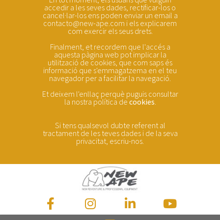
accedir a les seves dades, rectificar-los o
cancel·lar-los ens poden enviar un email a
contacto@new-ape.com i els explicarem
com exercir els seus drets.
Finalment, et recordem que l'accés a
aquesta pàgina web pot implicar la
utilització de cookies, que com saps és
informació que s'emmagatzema en el teu
navegador per a facilitar la navegació.
Et deixem l'enllaç perquè puguis consultar
la nostra política de
cookies
.
Si tens qualsevol dubte referent al
tractament de les teves dades i de la seva
privacitat, escriu-nos.