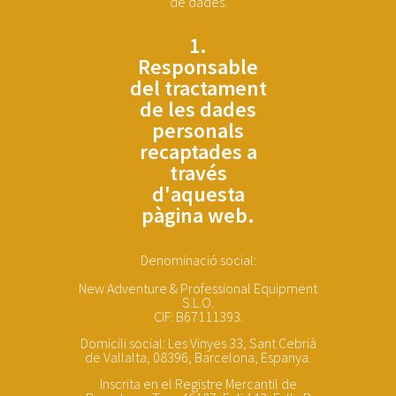
de dades.
1.
Responsable
del tractament
de les dades
personals
recaptades a
través
d'aquesta
pàgina web.
Denominació social:
New Adventure & Professional Equipment
S.L.O.
CIF: B67111393.
Domicili social: Les Vinyes 33, Sant Cebrià
de Vallalta, 08396, Barcelona, Espanya.
Inscrita en el Registre Mercantil de