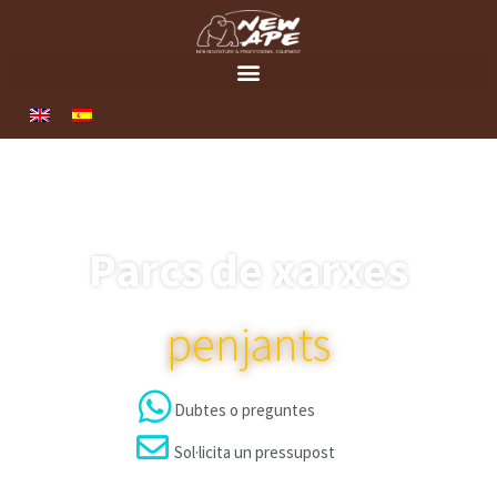
Parcs de xarxes
penjants
Dubtes o preguntes
Sol·licita un pressupost