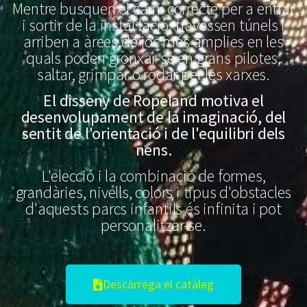
Mentre busquen el camí correcte per a entrar
i sortir de la instal·lació, travessen túnels i
arriben a àrees de joc més àmplies en les
quals poden gronxar-se en grans pilotes,
saltar, grimpar o rodar per les xarxes.
El disseny de Ropeland motiva el
desenvolupament de la imaginació, del
sentit de l'orientació i de l'equilibri dels
nens.
L'elecció i la combinació de formes,
grandàries, nivells, colors i tipus d'obstacles
d'aquests parcs infantils és infinita i pot
personalitzar-se.
Descàrrega el catàleg