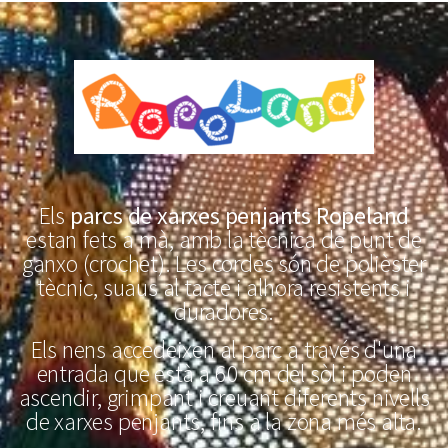
Els
parcs de xarxes penjants Ropeland
estan fets a mà, amb la tècnica de punt de
ganxo (crochet). Les cordes són de polièster
tècnic, suaus al tacte i alhora resistents i
duradores.
Els nens accedeixen al parc a través d'una
entrada que està a 60 cm del sòl i poden
ascendir, grimpant i creuant diferents nivells
de xarxes penjants, fins a la zona més alta.